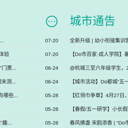
城市通告
..
07-20
全新升级 | 幼小衔接集训
体验
07-20
【Do市百家·成人学院】
票...
06-24
@杭城三至六年级学生，20
测...
06-24
【城市活动】Do都城“五一
哪些...
05-28
【红领巾争章】4月27日、4
.
05-28
【春假/五一研学】小长假来啦
...
05-28
春风拂盏 宋韵添香 | “Do