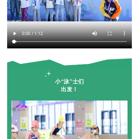
小“泳”士们
出发！