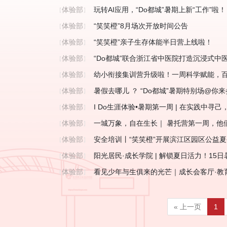
体验部
玩转AI应用，“Do都城”暑期上新“工作”啦！
【
】
体验部
“笑笑橙”8月场次开放时间公告
【
】
体验部
“笑笑橙”亲子生存体能半日营上线啦！
【
】
体验部
“Do都城”联合浙江省中医院打造沉浸式中
【
】
体验部
幼小衔接集训营升级啦！一周科学赋能，
【
】
体验部
暑假去哪儿 ？ “Do都城”暑期特别场@你来
【
】
体验部
I Do生涯体验•暑期第一周 | 在实践中寻
【
】
体验部
一城万象，自在生长｜ 暑托营第一周，他
【
】
体验部
安全培训丨“笑笑橙”开展滨江区园区公益
【
】
体验部
阳光居民·成长学院 | 解锁夏日活力！15
【
】
体验部
看见少年与生俱来的光芒｜成长会客厅·教
【
】
« 上一页
1