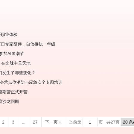
医职业体验
百日专家陪伴，自信接轨一年级
参加AI国潮节
己，在文脉中见天地
们发生了哪些变化？
夏令营点位消防与应急安全专题培训
日暑期营正式开营
育沙龙回顾
2
3
...
27
下一页 »
当前第
页 共
27
页