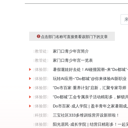
点击部门名称可直接查看该部门下的文章
教管处
家门口青少年宫简介
【
】
教管处
家门口青少年宫一览表
【
】
体验部
暑假遛娃好去处！AI碰撞国潮~来“Do都城
【
】
体验部
玩转AI应用~“Do都城”@你来体验AI新职业
【
】
体验部
“Do市百家·重养计划”启新，汇聚专家导
【
】
体验部
“Do都城”工会专属亲子活动精彩多，解锁
【
】
体验部
Do市百家·成人学院 | 盈丰青年之家暑期
【
】
科技部
三宝社区333多维训练营开设新班啦！
【
】
体验部
阳光居民·成长学院 | 结营日精彩多！一
【
】