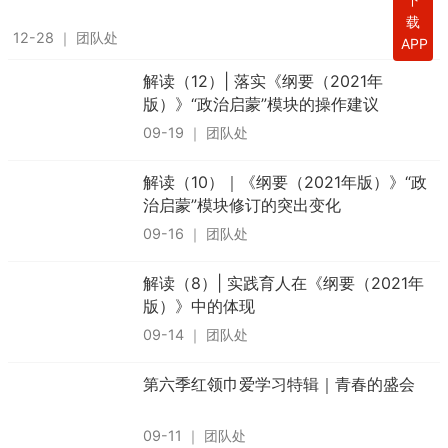
载
12-28
｜
团队处
APP
解读（12）| 落实《纲要（2021年
版）》“政治启蒙”模块的操作建议
09-19
｜
团队处
解读（10）｜《纲要（2021年版）》“政
治启蒙”模块修订的突出变化
09-16
｜
团队处
解读（8）| 实践育人在《纲要（2021年
版）》中的体现
09-14
｜
团队处
第六季红领巾爱学习特辑｜青春的盛会
09-11
｜
团队处