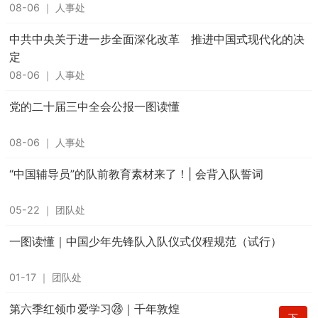
08-06
｜
人事处
中共中央关于进一步全面深化改革 推进中国式现代化的决
定
08-06
｜
人事处
党的二十届三中全会公报一图读懂
08-06
｜
人事处
“中国辅导员”的队前教育素材来了！| 会背入队誓词
05-22
｜
团队处
一图读懂｜中国少年先锋队入队仪式仪程规范（试行）
01-17
｜
团队处
第六季红领巾爱学习㉘｜千年敦煌
下