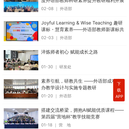
度外语部教师科研素养提升教研顺利开展
02-08
｜
外语部
Joyful Learning & Wise Teaching 趣研
课标・慧育素养——外语部教师新课标共
读研修会
02-03
｜
外语部
淬炼师者初心 赋能成长之路
01-30
｜
研发处
素养引航，研教共生 ——外语部成功举
下
办教学设计与实施专题教研
载
01-20
｜
外语部
APP
搭建交流桥梁，拥抱AI赋能优质课程——
第四届“营地杯”教学技能竞赛
01-18
｜
营 地