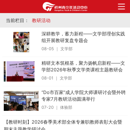
当前栏目：
教研活动
深耕教学，蓄力新程——文学部理创实践
组开展教研复盘专题会
08-05
｜
文学部
精研文本筑根基，聚力扬帆启新程——文
学部2026年秋季文学类课程主题教研会
顺利开展
08-01
｜
文学部
“Do市百家”成人学院大师课研讨会暨外聘
专家7月教研活动圆满举行
07-20
｜
体验部
【教研时刻】2026春季美术部全体专兼职教师表彰大会暨
期末主题教学研讨会