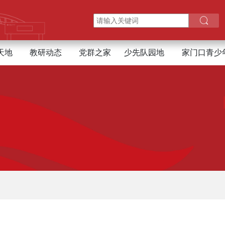
天地
教研动态
党群之家
少先队园地
家门口青少