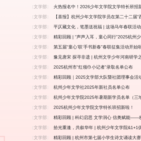
文学部
火热报名中！2026少年文学院文学特长班招
【
】
文学部
【喜报】杭州少年文学院学员在第二十二届“
【
】
文学部
平仄藏文化，笔墨送祝福 | 这场马年春联活
【
】
文学部
精彩回顾 | “声声入耳，童心同行”2025杭
【
】
文学部
第五届“童心‘联’手书新春”春联征集活动开始
【
】
文学部
豫见唐宋 探寻非遗 | 杭州文学少年河南研学
【
】
文学部
2025杭州市“红领巾小记者”录取名单公布
【
】
文学部
精彩回顾｜2025文学部大队暨社团理事会活
【
】
文学部
杭州少年文学社2025年新社员名单公布
【
】
文学部
杭州少年文学院2025年暑期新学员名单（三
【
】
文学部
2025杭州少年文学院文学特长班招新啦！
【
】
文学部
精彩回顾 | 科幻启思 文学润心 信奥赋能
【
】
文学部
拾光重逢，共叙华年 | 杭州少年文学院&1+
【
】
文学部
精彩回顾 | 杭州市第七届小学生诗文诵读大
【
】